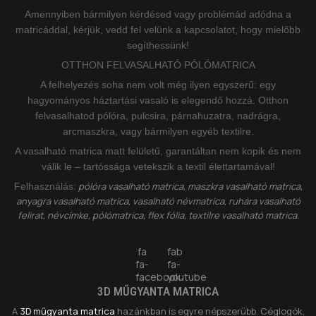
Amennyiben bármilyen kérdésed vagy problémád adódna a
matricáddal, kérjük, vedd fel velünk a kapcsolatot, hogy mielőbb
segíthessünk!
OTTHON FELVASALHATÓ PÓLÓMATRICA
A felhelyezés soha nem volt még ilyen egyszerű: egy
hagyományos háztartási vasaló is elegendő hozzá. Otthon
felvasalhatod pólóra, pulcsira, párnahuzatra, nadrágra,
arcmaszkra, vagy bármilyen egyéb textilre.
A vasalható matrica matt felületű, garantáltan nem kopik és nem
válik le – tartóssága vetekszik a textil élettartamával!
pólóra vasalható matrica, maszkra vasalható matrica,
Felhasználás:
anyagra vasalható matrica, vasalható névmatrica, ruhára vasalható
felirat, névcímke, pólómatrica, flex fólia, textilre vasalható matrica.
fa
fab
fa-
fa-
facebook
youtube
3D MŰGYANTA MATRICA
A
3D műgyanta matrica
hazánkban is egyre népszerűbb. Céglogók,