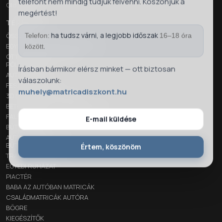
telefont nem mindig tudjuk felvenni. Köszönjük a
Oldaltérkép
megértést!
TERMÉKEK
ha tudsz várni, a legjobb időszak
ÖSSZES
Telefon:
16–18 óra
.
EGYEDI KÍVÁNSÁGOD ALAPJÁN
között
OTTHON FELVASALHATÓ
PÓLÓMATRICA
Írásban bármikor elérsz minket — ott biztosan
AUTÓ MATRICÁK
válaszolunk:
FESTŐSABLONOK
muhely@matricadiszkont.hu
3D MŰGYANTA MATRICÁK
BETÖRÉSVÉDELMI HŐVÉDŐ FÓLIÁK
FALMATRICÁK
E-mail küldése
BÚTORFÓLIÁK
AUTÓCSOMAGOLÓ és
BÚTORFÓLIÁK
Értem, köszönöm
TRAKTOR MATRICÁK
EGYEDI RUHÁZAT
PIACTÉR
BABA AZ AUTÓBAN MATRICÁK
CSALÁDMATRICÁK AUTÓRA
BÖGRE
KIEGÉSZÍTŐK