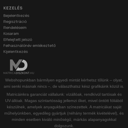
KEZELÉS
Bejelentkezés
Regisztráció
Rendeléseim
Kosaram
Elfelejtett jelszó
Felhasználónév emlékeztető
Kijelentkezés
Webshopunkban bármilyen egyedi mintát kérhetsz tőlünk – olyat,
ami senki másnak nincs –, de választhatsz kész grafikáink közül is.
Matricáinkra garanciát vállalunk: vízállóak, rendkívül tartósak és
UV-állóak. Magas színtartósság jellemzi őket, mivel öntött fóliából
készülnek, amelyek anyagukban színezettek. A matricákat saját
műhelyünkben, egyedileg gyártjuk (néhány termék kivételével), és
minden esetben kiváló minőségű, márkás alapanyagokkal
dolgozunk.