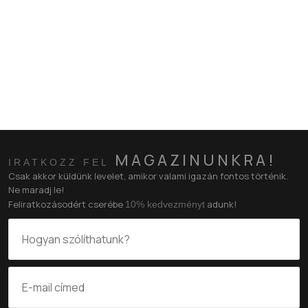
MAGAZINUNKRA!
IRATKOZZ FEL
Csak akkor küldünk levelet, amikor valami igazán fontos történik.
Ne maradj le!
Feliratkozásodért cserébe
adunk!
10% kedvezményt