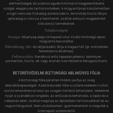
elérhetőségek és számos egyéb információ megjelenítésére
szolgál, elegáns és tartós kivitelben. A műgyantának köszönhetően
a logó nemcsak fizikailag domborodik ki, de kristálytiszta fénye
optikailag is vonzza a tekintetet, ezáltal exkluzív megjelenést
kölcsönöz termékének.
Tulajdonságok:
Műanyag alapú öntapadó vinyl, kiváló minőségű epoxi
Anyaga:
műgyanta bevonattal.
Víz- és időjárásálló. Bírja a magas hőt (pl. motorblokk
Ellenállóság:
felületére is alkalmas).
Rendkívül erős tapadás jellemzi; bármilyen
Felhasználás:
pormentes, tiszta, sík vagy enyhén íves felületre felragasztható.
BETÖRÉSVÉDELMI BIZTONSÁGI ABLAKÜVEG FÓLIA
A biztonsági fólia páratlan módon javítja az üveg
ellenállóképességét. A betörésvédő fólia a szilánkvédelem
mellett
szinte lehetetlenné teszi az üvegen történő áthatolást. Védelmet
nyújt a szándékos rongálás, az erőszakos behatolás, a lopás és a
robbanás ellen, ezáltal megóvja az épületben tartózkodókat és az
vagyontárgyakat. Nem utolsósorban: gyermekeinket is megvédi a
szétrepülő szilánkoktól.