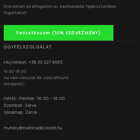
Elolvastam és elfogadom az
Adatkezelési Tájékoztatóban
foglaltakat!
Feliratkozom (10% KEDVEZMÉNY)
ÜGYFÉLSZOLGÁLAT
Hívj minket: +36 30 227 8083
16:00-18:00
Ha nem vesszük fel, visszahívunk
mindenkit!
Hétfő - Péntek: 16:00 – 18:00
Szombat: Zárva
Vasárnap: Zárva
muhely@matricadiszkont.hu