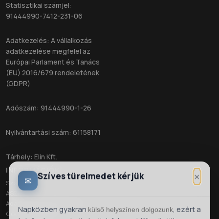
Statisztikai számjel:
91444990-7412-231-06
Adatkezelés: A vállalkozás
adatkezelése megfelel az
Európai Parlament és Tanács
(EU) 2016/679 rendeletének
(GDPR)
Adószám: 91444990-1-26
Nyilvántartási szám: 61158171
Tárhely: Elin Kft.
INFORMÁCIÓK
×
Szíves türelmedet kérjük
✉
Szállítás
ÁSZF
Adatkezelési Tájékoztató
Napközben gyakran
, ezért a
külső helyszínen dolgozunk
Cookie kezelés