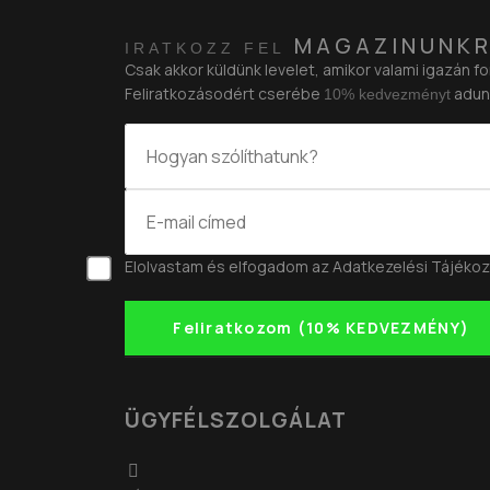
MAGAZINUNKR
IRATKOZZ FEL
Csak akkor küldünk levelet, amikor valami igazán fo
Feliratkozásodért cserébe
adun
10% kedvezményt
Elolvastam és elfogadom az
Adatkezelési Tájékoz
Feliratkozom (10% KEDVEZMÉNY)
ÜGYFÉLSZOLGÁLAT