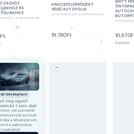
MATT FE
TÓ ESZKÖZ
KAVICSFELVERŐDÉST
ÖNTAPA
ICÁKHOZ ÉS
VÉDŐ AUTÓFÓLIA
AUTÓCS
KFÓLIÁKHOZ
BÚTORFÓ
AUTÓCSOMAGOLÓ és BÚTORFÓLIÁK
OMAGOLÓ és BÚTORFÓLIÁK
AUTÓCSOMAG
19,780Ft.
10,970F
Ft.
11,970Ft.
.
-8%
di látványterv
zd meg egyedi
atricád 1 perc alatt
rd be, mit szeretnél
! Rendszerünk azonnal
rálja a látványtervet.
sd el a sablonokat,
s szabadon!