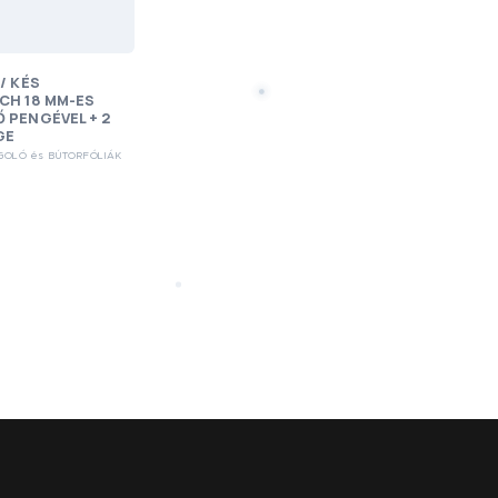
/ KÉS
CH 18 MM-ES
 PENGÉVEL + 2
GE
OLÓ és BÚTORFÓLIÁK