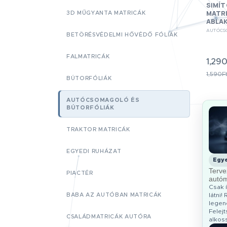
SIMÍ
MATR
3D MŰGYANTA MATRICÁK
ABLA
AUTÓCS
BETÖRÉSVÉDELMI HŐVÉDŐ FÓLIÁK
FALMATRICÁK
1,290
1,590Ft
BÚTORFÓLIÁK
AUTÓCSOMAGOLÓ ÉS
BÚTORFÓLIÁK
-8%
TRAKTOR MATRICÁK
EGYEDI RUHÁZAT
Egye
Terve
PIACTÉR
autóm
Csak í
BABA AZ AUTÓBAN MATRICÁK
látni
legene
Felejt
CSALÁDMATRICÁK AUTÓRA
alkos