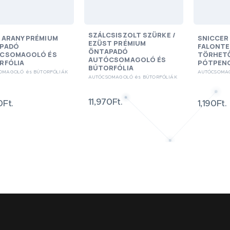
SZÁLCSISZOLT SZÜRKE /
 ARANY PRÉMIUM
SNICCER 
EZÜST PRÉMIUM
PADÓ
FALONTE
ÖNTAPADÓ
CSOMAGOLÓ ÉS
TÖRHETŐ
AUTÓCSOMAGOLÓ ÉS
RFÓLIA
PÓTPEN
BÚTORFÓLIA
OMAGOLÓ és BÚTORFÓLIÁK
AUTÓCSOMAG
AUTÓCSOMAGOLÓ és BÚTORFÓLIÁK
11,970Ft.
0Ft.
1,190Ft.