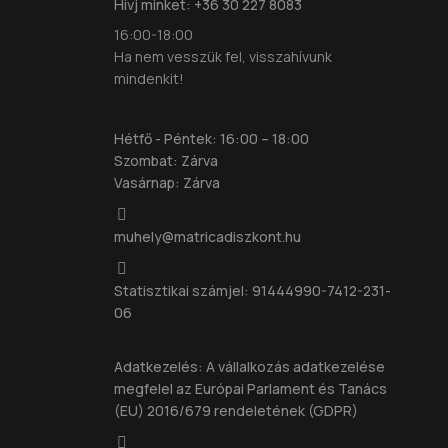
Hívj minket: +36 30 227 8083
16:00-18:00
Ha nem vesszük fel, visszahívunk
mindenkit!
Hétfő - Péntek: 16:00 – 18:00
Szombat: Zárva
Vasárnap: Zárva
muhely@matricadiszkont.hu
Statisztikai számjel: 91444990-7412-231-
06
Adatkezelés: A vállalkozás adatkezelése
megfelel az Európai Parlament és Tanács
(EU) 2016/679 rendeletének (GDPR)