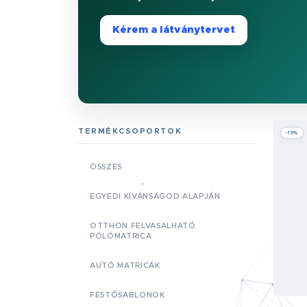
Kérem a látványtervet
TERMÉKCSOPORTOK
-19%
ÖSSZES
EGYEDI KÍVÁNSÁGOD ALAPJÁN
OTTHON FELVASALHATÓ
PÓLÓMATRICA
AUTÓ MATRICÁK
FESTŐSABLONOK