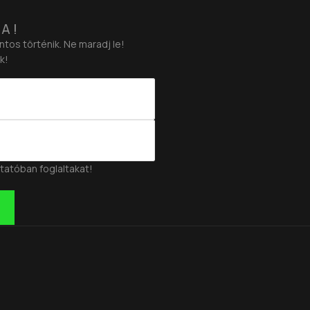
A!
ntos történik. Ne maradj le!
k!
tatóban foglaltakat!