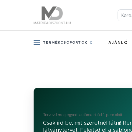
AJÁNLÓ
TERMÉKCSOPORTOK
Tervezd meg egyedi autómatricád 1 perc alatt
Csak írd be, mit szeretnél látni! 
látványtervet. Felejtsd el a sablo